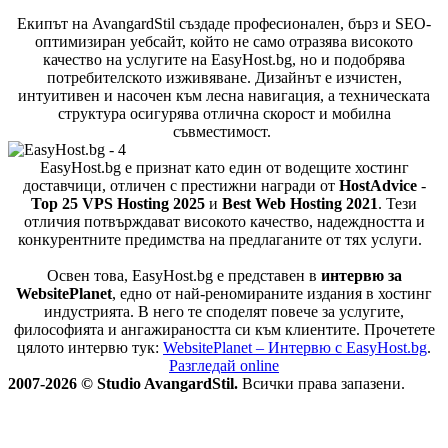
Екипът на AvangardStil създаде професионален, бърз и SEO-
оптимизиран уебсайт, който не само отразява високото
качество на услугите на EasyHost.bg, но и подобрява
потребителското изживяване. Дизайнът е изчистен,
интуитивен и насочен към лесна навигация, а техническата
структура осигурява отлична скорост и мобилна
съвместимост.
EasyHost.bg е признат като един от водещите хостинг
доставчици, отличен с престижни награди от
HostAdvice
-
Top 25 VPS Hosting 2025
и
Best Web Hosting 2021
. Тези
отличия потвърждават високото качество, надеждността и
конкурентните предимства на предлаганите от тях услуги.
Освен това, EasyHost.bg е представен в
интервю за
WebsitePlanet
, едно от най-реномираните издания в хостинг
индустрията. В него те споделят повече за услугите,
философията и ангажираността си към клиентите. Прочетете
цялото интервю тук:
WebsitePlanet – Интервю с EasyHost.bg
.
Разгледай online
2007-2026 © Studio AvangardStil.
Всички права запазени.