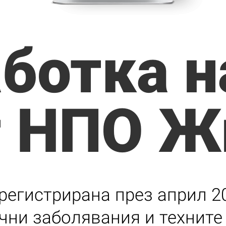
ботка н
т НПО Ж
регистрирана през април 2
чни заболявания и техните