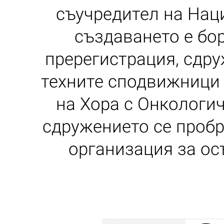
съучредител на Нац
създаването e бо
пререгистрация, сдру
техните сподвижници 
на Хора с Онкологич
сдружението се пробр
организация за ос