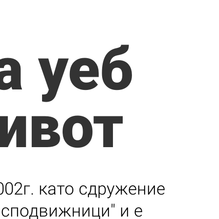
а уеб
ивот
002г. като сдружение
 сподвижници" и е