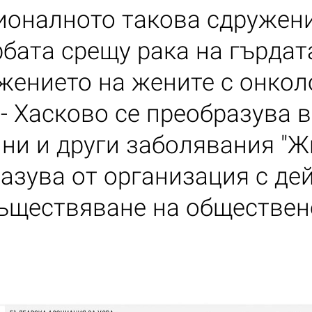
ионалното такова сдружен
рбата срещу рака на гърдат
жението на жените с онко
- Хасково се преобразува 
ни и други заболявания "Жи
азува от организация с дей
ъществяване на обществен