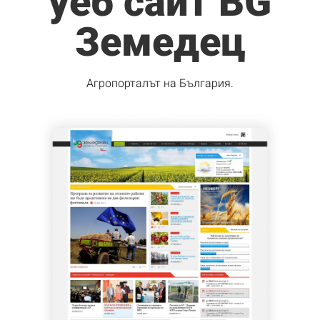
уеб сайт BG
Земедец
Aгропорталът на България.