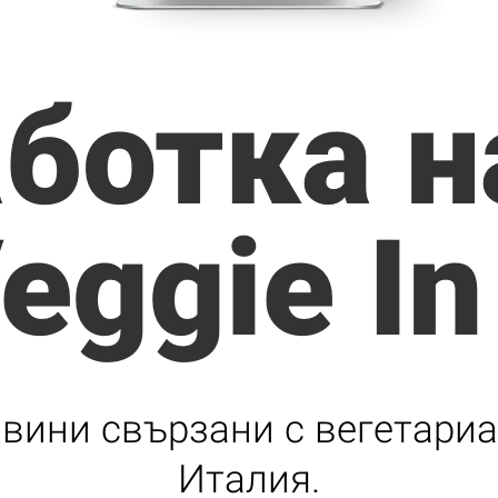
ботка н
eggie In
овини свързани с вегетариа
Италия.