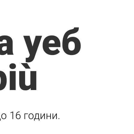
а уеб
più
до 16 години.