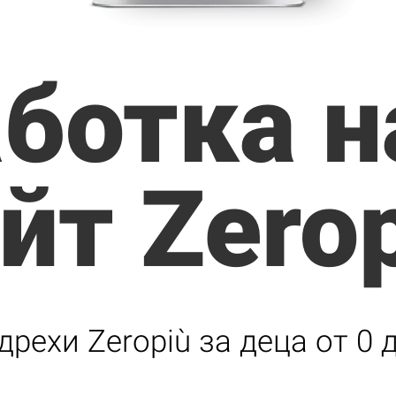
ботка н
йт Zero
рехи Zeropiù за деца от 0 