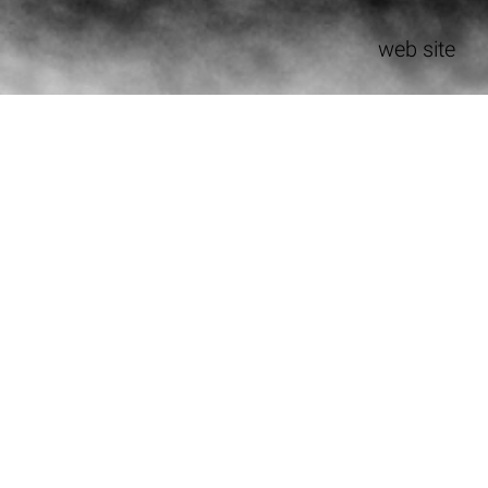
web site
MQA