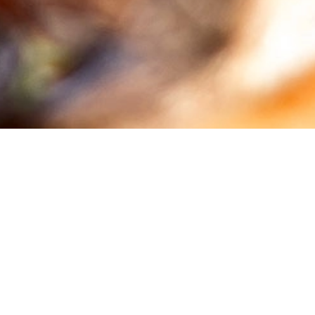
Пицария АМИГО