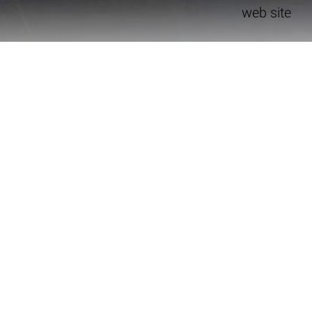
web site
Wraptor