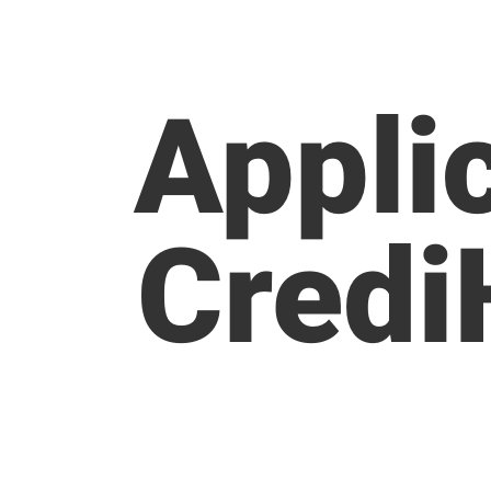
Appli
Credi