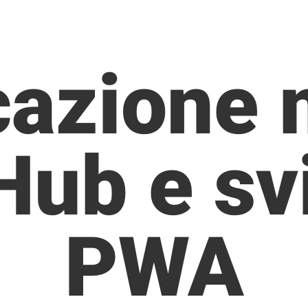
cazione 
Hub e sv
PWA