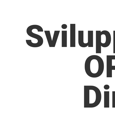
Svilup
O
Di