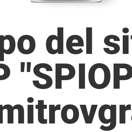
po del s
P "SPIOP
mitrovg