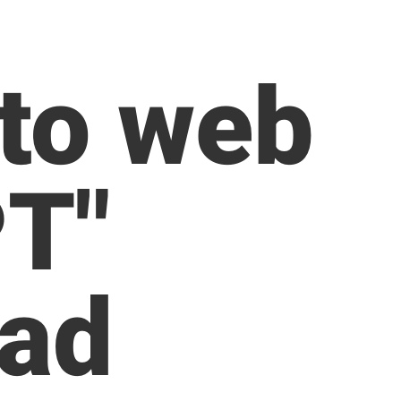
ito web
T"
rad