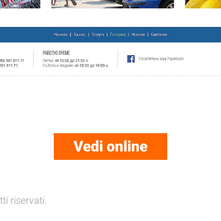
Vedi online
itti riservati.