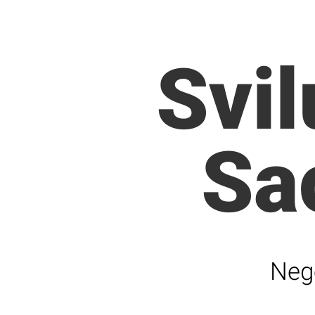
Svil
Sa
Nego