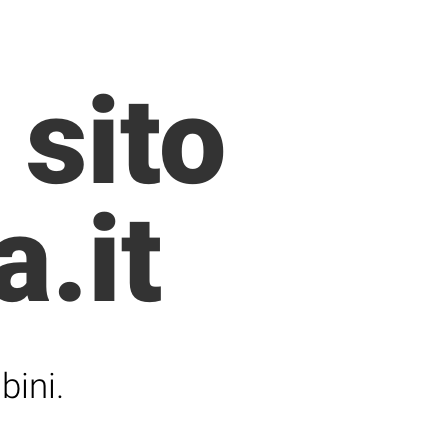
 sito
.it
bini.