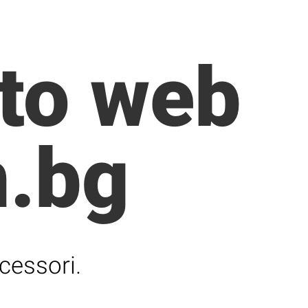
ito web
n.bg
cessori.