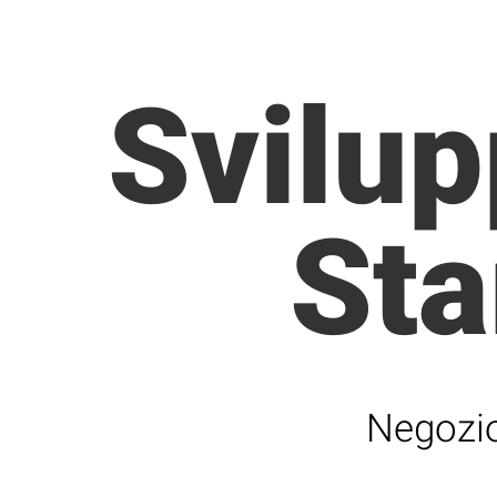
Svilup
Sta
Negozio